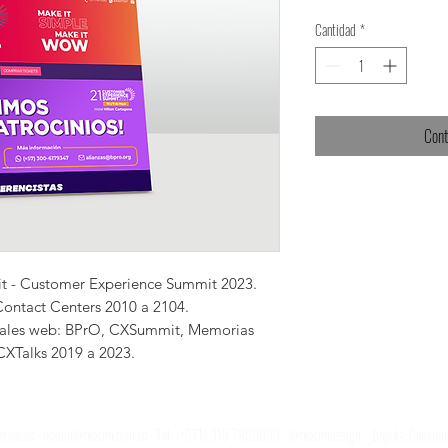
Cantidad
*
Cont
 - Customer Experience Summit 2023.
ntact Centers 2010 a 2104.
tales web: BPrO, CXSummit, Memorias
CXTalks 2019 a 2023.
servados ·
nexum@nexum.com.co
· Tel: (+571) 315 7909090 · @nexumdesign · Bogotá, Colombia ·