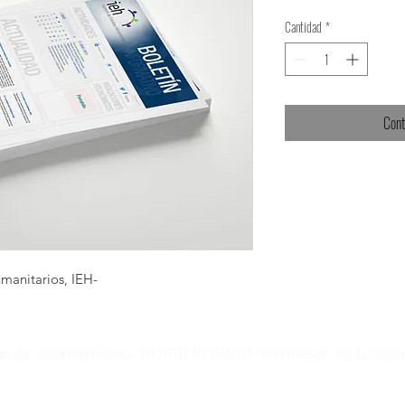
Cantidad
*
Cont
umanitarios, IEH-
servados ·
nexum@nexum.com.co
· Tel: (+571) 315 7909090 · @nexumdesign · Bogotá, Colombia ·