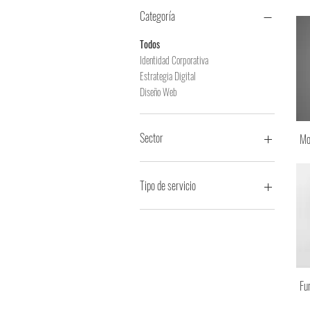
Categoría
Todos
Identidad Corporativa
Estrategia Digital
Diseño Web
Sector
Mo
Consultoría
Construcción
Tipo de servicio
Diseño y entretenimiento
Educativo
Afiches
Financiero
Aplicativos Multimedia
Industria de alimentos
Identidad Corporativa
Industrial
Estrategia Digital
Organización
Etiquetas
Fu
Salud
Imagen Corporativa
Infografía