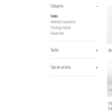
Categoría
Todos
Identidad Corporativa
Estrategia Digital
Diseño Web
Sector
Al
Consultoría
Construcción
Tipo de servicio
Diseño y entretenimiento
Educativo
Afiches
Financiero
Aplicativos Multimedia
Industria de alimentos
Identidad Corporativa
Industrial
Estrategia Digital
Organización
Etiquetas
Fi
Salud
Imagen Corporativa
Ex
Infografía