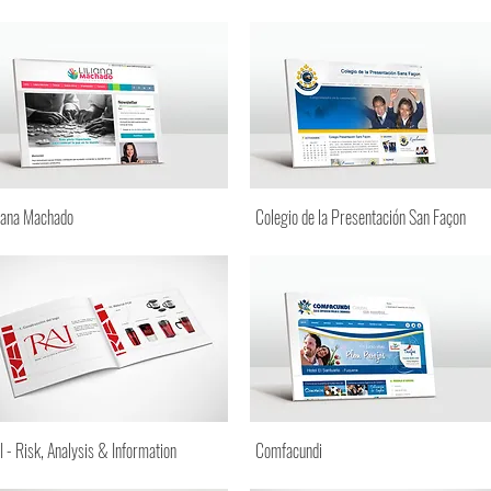
liana Machado
Colegio de la Presentación San Façon
I - Risk, Analysis & Information
Comfacundi